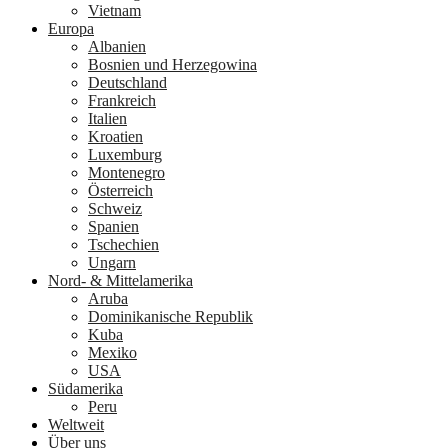
Vietnam
Europa
Albanien
Bosnien und Herzegowina
Deutschland
Frankreich
Italien
Kroatien
Luxemburg
Montenegro
Österreich
Schweiz
Spanien
Tschechien
Ungarn
Nord- & Mittelamerika
Aruba
Dominikanische Republik
Kuba
Mexiko
USA
Südamerika
Peru
Weltweit
Über uns