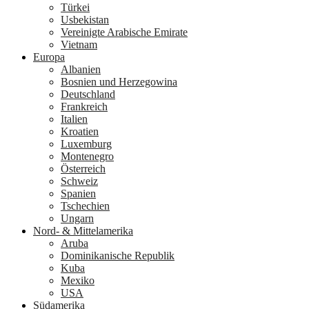
Türkei
Usbekistan
Vereinigte Arabische Emirate
Vietnam
Europa
Albanien
Bosnien und Herzegowina
Deutschland
Frankreich
Italien
Kroatien
Luxemburg
Montenegro
Österreich
Schweiz
Spanien
Tschechien
Ungarn
Nord- & Mittelamerika
Aruba
Dominikanische Republik
Kuba
Mexiko
USA
Südamerika