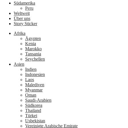
Südamerika
Peru
Weltweit
Über uns
Story Sticker
Afrika
Ägypten
Kenia
Marokko
Tansania
Seychellen
Asien
Indien
Indonesien
Laos
Malediven
Myanmar
Oman
Saudi-Arabien
Südkorea
Thailand
Türkei
Usbekistan
Vereinigte Arabische Emirate