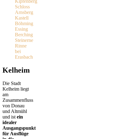
Kipfenberg
Schloss
Arnsberg
Kastell
Böhming
Essing
Berching
Steinerne
Rinne
bei
Erasbach
Kelheim
Die Stadt
Kelheim liegt
am
Zusammenfluss
von Donau
und Altmühl
und ist
ein
idealer
Ausgangspunkt
für Ausflüge