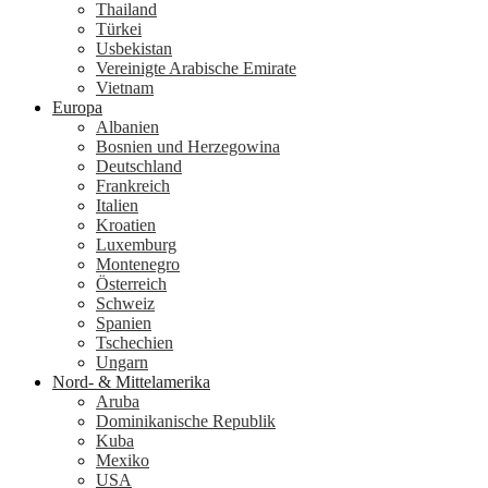
Thailand
Türkei
Usbekistan
Vereinigte Arabische Emirate
Vietnam
Europa
Albanien
Bosnien und Herzegowina
Deutschland
Frankreich
Italien
Kroatien
Luxemburg
Montenegro
Österreich
Schweiz
Spanien
Tschechien
Ungarn
Nord- & Mittelamerika
Aruba
Dominikanische Republik
Kuba
Mexiko
USA