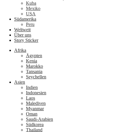
Kuba
Mexiko
USA
Südamerika
Peru
Weltweit
Über uns
Story Sticker
Afrika
Ägypten
Kenia
Marokko
Tansania
Seychellen
Asien
Indien
Indonesien
Laos
Malediven
Myanmar
Oman
Saudi-Arabien
Südkorea
Thailand