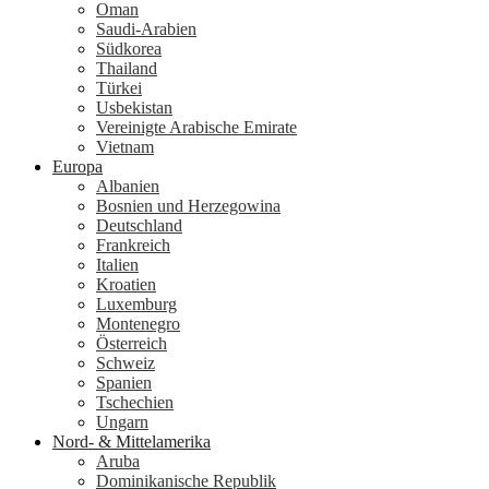
Oman
Saudi-Arabien
Südkorea
Thailand
Türkei
Usbekistan
Vereinigte Arabische Emirate
Vietnam
Europa
Albanien
Bosnien und Herzegowina
Deutschland
Frankreich
Italien
Kroatien
Luxemburg
Montenegro
Österreich
Schweiz
Spanien
Tschechien
Ungarn
Nord- & Mittelamerika
Aruba
Dominikanische Republik