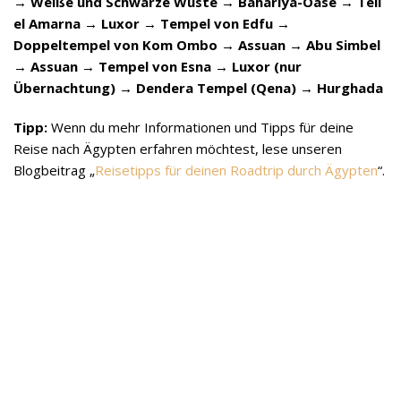
→
Weiße und Schwarze Wüste →
Bahariya-Oase →
Tell
el Amarna →
Luxor →
Tempel von Edfu →
Doppeltempel von Kom Ombo →
Assuan →
Abu Simbel
→
Assuan →
Tempel von Esna →
Luxor (nur
Übernachtung) →
Dendera Tempel (Qena) →
Hurghada
Tipp:
Wenn du mehr Informationen und Tipps für deine
Reise nach Ägypten erfahren möchtest, lese unseren
Blogbeitrag „
Reisetipps für deinen Roadtrip durch Ägypten
“.