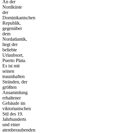
An der
Nordküste
der
Dominikanischen
Republik,
gegenüber
dem
Nordatlantik,
liegt der
beliebte
Urlaubsort,
Puerto Plata.
Es ist mit
seinen
traumhaften
Stränden, der
größten
Ansammlung
erhaltener
Gebäude im
viktorianischen
Stil des 19.
Jahrhunderts
und einer
atemberaubenden