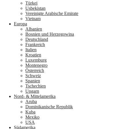
Türkei
Usbekistan
Vereinigte Arabische Emirate
Vietnam
Europa
Albanien
Bosnien und Herzegowina
Deutschland
Frankreich
Italien
Kroatien
Luxemburg
Montenegro
Österreich
Schweiz
Spanien
Tschechien
Ungarn
Nord- & Mittelamerika
Aruba
Dominikanische Republik
Kuba
Mexiko
USA
Südamerika