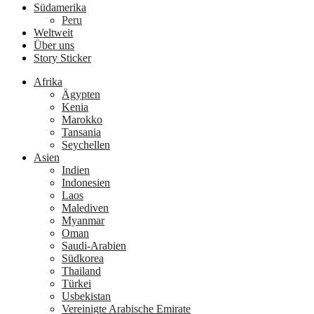
Südamerika
Peru
Weltweit
Über uns
Story Sticker
Afrika
Ägypten
Kenia
Marokko
Tansania
Seychellen
Asien
Indien
Indonesien
Laos
Malediven
Myanmar
Oman
Saudi-Arabien
Südkorea
Thailand
Türkei
Usbekistan
Vereinigte Arabische Emirate