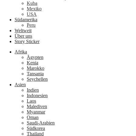
Kuba
Mexiko
USA
Südamerika
Peru
Weltweit
Über uns
Story Sticker
Afrika
Ägypten
Kenia
Marokko
Tansania
Seychellen
Asien
Indien
Indonesien
Laos
Malediven
Myanmar
Oman
Saudi-Arabien
Südkorea
Thailand