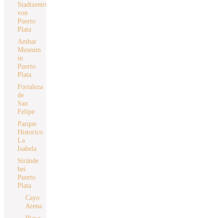
Stadtzentrum
von
Puerto
Plata
Ambar
Museum
in
Puerto
Plata
Fortaleza
de
San
Felipe
Parque
Historico
La
Isabela
Strände
bei
Puerto
Plata
Cayo
Arena
Playa