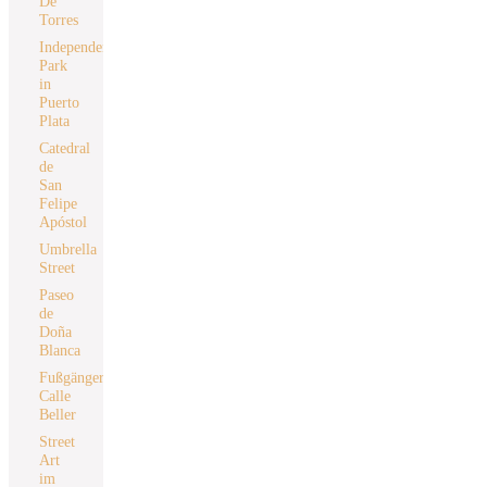
De
Torres
Independence
Park
in
Puerto
Plata
Catedral
de
San
Felipe
Apóstol
Umbrella
Street
Paseo
de
Doña
Blanca
Fußgängerzone
Calle
Beller
Street
Art
im