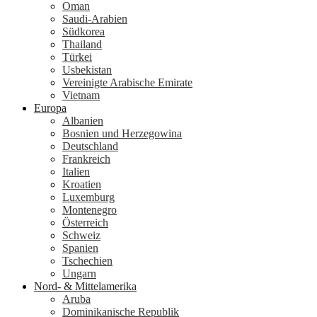
Oman
Saudi-Arabien
Südkorea
Thailand
Türkei
Usbekistan
Vereinigte Arabische Emirate
Vietnam
Europa
Albanien
Bosnien und Herzegowina
Deutschland
Frankreich
Italien
Kroatien
Luxemburg
Montenegro
Österreich
Schweiz
Spanien
Tschechien
Ungarn
Nord- & Mittelamerika
Aruba
Dominikanische Republik