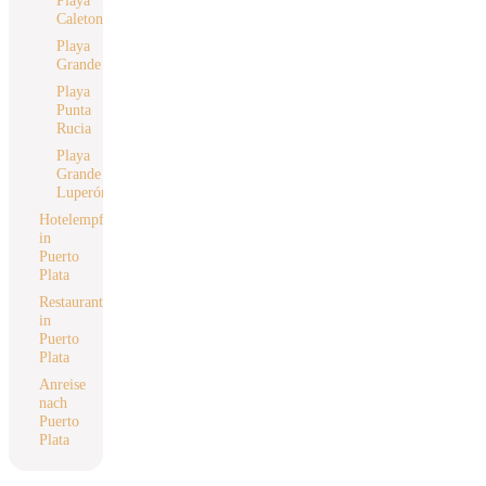
Caleton
Playa
Grande
Playa
Punta
Rucia
Playa
Grande
Luperón
Hotelempfehlung
in
Puerto
Plata
Restaurantempfehlung
in
Puerto
Plata
Anreise
nach
Puerto
Plata