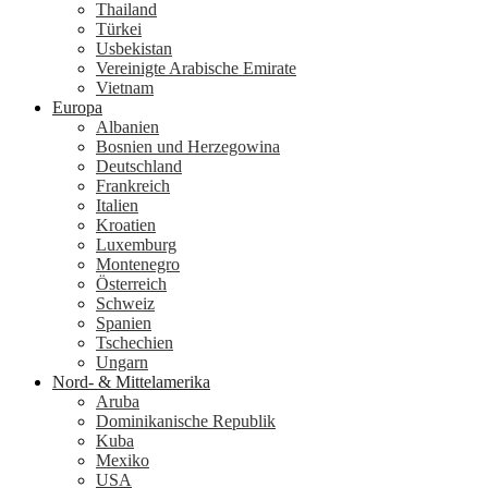
Thailand
Türkei
Usbekistan
Vereinigte Arabische Emirate
Vietnam
Europa
Albanien
Bosnien und Herzegowina
Deutschland
Frankreich
Italien
Kroatien
Luxemburg
Montenegro
Österreich
Schweiz
Spanien
Tschechien
Ungarn
Nord- & Mittelamerika
Aruba
Dominikanische Republik
Kuba
Mexiko
USA