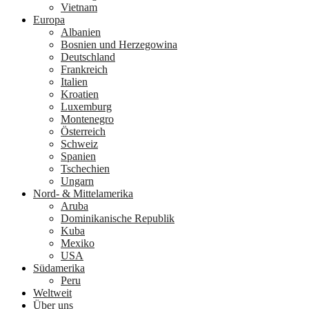
Vietnam
Europa
Albanien
Bosnien und Herzegowina
Deutschland
Frankreich
Italien
Kroatien
Luxemburg
Montenegro
Österreich
Schweiz
Spanien
Tschechien
Ungarn
Nord- & Mittelamerika
Aruba
Dominikanische Republik
Kuba
Mexiko
USA
Südamerika
Peru
Weltweit
Über uns