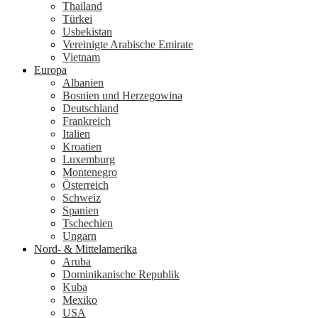
Thailand
Türkei
Usbekistan
Vereinigte Arabische Emirate
Vietnam
Europa
Albanien
Bosnien und Herzegowina
Deutschland
Frankreich
Italien
Kroatien
Luxemburg
Montenegro
Österreich
Schweiz
Spanien
Tschechien
Ungarn
Nord- & Mittelamerika
Aruba
Dominikanische Republik
Kuba
Mexiko
USA