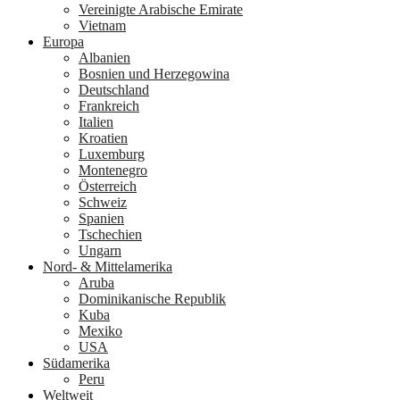
Vereinigte Arabische Emirate
Vietnam
Europa
Albanien
Bosnien und Herzegowina
Deutschland
Frankreich
Italien
Kroatien
Luxemburg
Montenegro
Österreich
Schweiz
Spanien
Tschechien
Ungarn
Nord- & Mittelamerika
Aruba
Dominikanische Republik
Kuba
Mexiko
USA
Südamerika
Peru
Weltweit