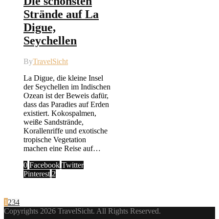
Die schönsten
Strände auf La
Digue,
Seychellen
By
TravelSicht
La Digue, die kleine Insel
der Seychellen im Indischen
Ozean ist der Beweis dafür,
dass das Paradies auf Erden
existiert. Kokospalmen,
weiße Sandstrände,
Korallenriffe und exotische
tropische Vegetation
machen eine Reise auf…
0
Facebook
Twitter
Pinterest
2
1
2
3
4
Copyrights 2026 TravelSicht. All Rights Reserved.