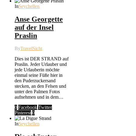
In
Seychellen
Anse Georgette
auf der Insel
Praslin
By
TravelSicht
Dies ist DER STRAND auf
Praslin. Jeder Urlauber und
jede Urlauberin möchte
einmal seine Füße hier in
den Puderzuckersand
stecken, an den Felsen und
unter den Palmen Fotos
aufnehmen und in dem…
0
Facebook
Twitter
Pinterest
0
In
Seychellen