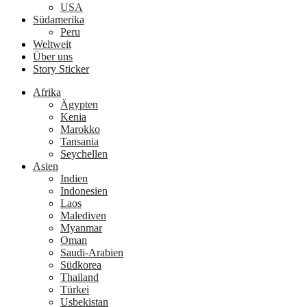
USA
Südamerika
Peru
Weltweit
Über uns
Story Sticker
Afrika
Ägypten
Kenia
Marokko
Tansania
Seychellen
Asien
Indien
Indonesien
Laos
Malediven
Myanmar
Oman
Saudi-Arabien
Südkorea
Thailand
Türkei
Usbekistan