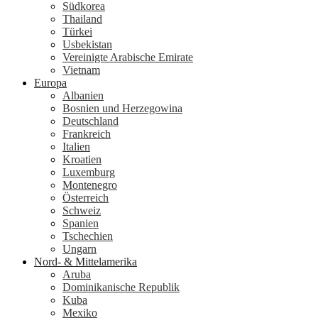
Südkorea
Thailand
Türkei
Usbekistan
Vereinigte Arabische Emirate
Vietnam
Europa
Albanien
Bosnien und Herzegowina
Deutschland
Frankreich
Italien
Kroatien
Luxemburg
Montenegro
Österreich
Schweiz
Spanien
Tschechien
Ungarn
Nord- & Mittelamerika
Aruba
Dominikanische Republik
Kuba
Mexiko