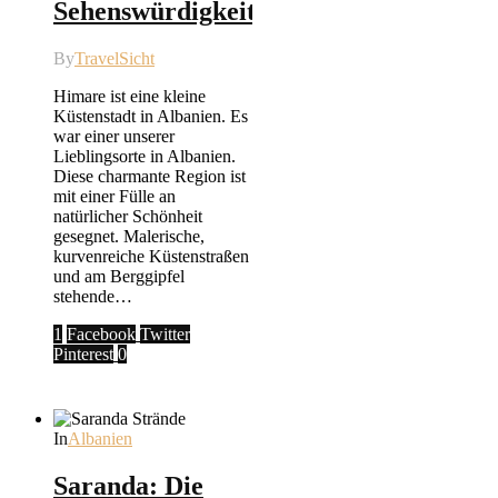
Sehenswürdigkeiten
By
TravelSicht
Himare ist eine kleine
Küstenstadt in Albanien. Es
war einer unserer
Lieblingsorte in Albanien.
Diese charmante Region ist
mit einer Fülle an
natürlicher Schönheit
gesegnet. Malerische,
kurvenreiche Küstenstraßen
und am Berggipfel
stehende…
1
Facebook
Twitter
Pinterest
0
In
Albanien
Saranda: Die