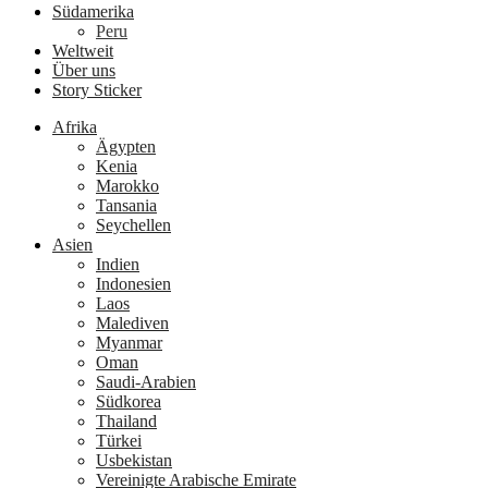
Südamerika
Peru
Weltweit
Über uns
Story Sticker
Afrika
Ägypten
Kenia
Marokko
Tansania
Seychellen
Asien
Indien
Indonesien
Laos
Malediven
Myanmar
Oman
Saudi-Arabien
Südkorea
Thailand
Türkei
Usbekistan
Vereinigte Arabische Emirate