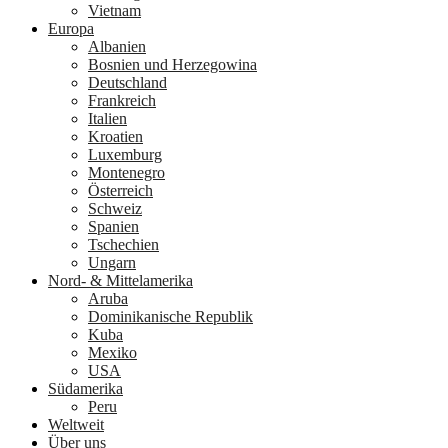
Vietnam
Europa
Albanien
Bosnien und Herzegowina
Deutschland
Frankreich
Italien
Kroatien
Luxemburg
Montenegro
Österreich
Schweiz
Spanien
Tschechien
Ungarn
Nord- & Mittelamerika
Aruba
Dominikanische Republik
Kuba
Mexiko
USA
Südamerika
Peru
Weltweit
Über uns