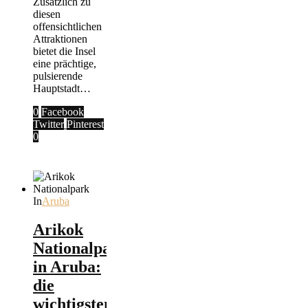
Zusätzlich zu
diesen
offensichtlichen
Attraktionen
bietet die Insel
eine prächtige,
pulsierende
Hauptstadt…
0
Facebook
Twitter
Pinterest
0
In
Aruba
Arikok
Nationalpark
in Aruba:
die
wichtigsten