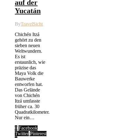
auf der
Yucatán
By
TravelSicht
Chichén Itzá
gehört zu den
sieben neuen
Weltwundern.
Es ist
erstaunlich, wie
präzise das
Maya Volk die
Bauwerke
entworfen hat.
Das Gelände
von Chichén
Itzá umfasste
früher ca. 30
Quadratkilometer.
Nur ein…
0
Facebook
Twitter
Pinterest