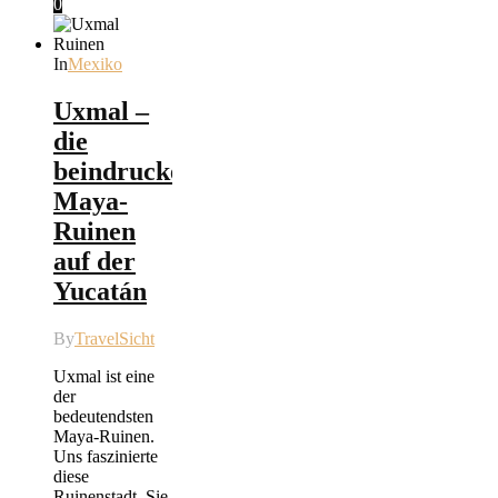
0
In
Mexiko
Uxmal –
die
beindruckenden
Maya-
Ruinen
auf der
Yucatán
By
TravelSicht
Uxmal ist eine
der
bedeutendsten
Maya-Ruinen.
Uns faszinierte
diese
Ruinenstadt. Sie