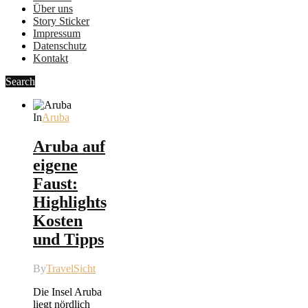
Über uns
Story Sticker
Impressum
Datenschutz
Kontakt
Search
In
Aruba
Aruba auf
eigene
Faust:
Highlights,
Kosten
und Tipps
By
TravelSicht
Die Insel Aruba
liegt nördlich