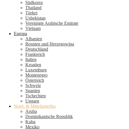
Südkorea
Thailand
Türkei
Usbekistan
Vereinigte Arabische Emirate
Vietnam
Europa
Albanien
Bosnien und Herzegowina
Deutschland
Frankreich
Italien
Kroatien
Luxemburg
Montenegro
Österreich
Schweiz
Spanien
Tschechien
Ungarn
Nord- & Mittelamerika
Aruba
Dominikanische Republik
Kuba
Mexiko