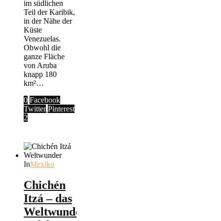
im südlichen
Teil der Karibik,
in der Nähe der
Küste
Venezuelas.
Obwohl die
ganze Fläche
von Aruba
knapp 180
km²…
0
Facebook
Twitter
Pinterest
2
In
Mexiko
Chichén
Itzá – das
Weltwunder