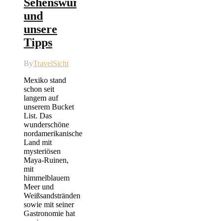
Sehenswürdigkeiten
und
unsere
Tipps
By
TravelSicht
Mexiko stand
schon seit
langem auf
unserem Bucket
List. Das
wunderschöne
nordamerikanische
Land mit
mysteriösen
Maya-Ruinen,
mit
himmelblauem
Meer und
Weißsandstränden
sowie mit seiner
Gastronomie hat