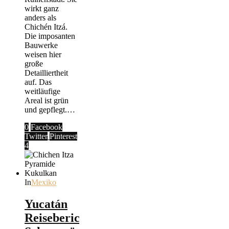
wirkt ganz
anders als
Chichén Itzá.
Die imposanten
Bauwerke
weisen hier
große
Detailliertheit
auf. Das
weitläufige
Areal ist grün
und gepflegt.…
0
Facebook
Twitter
Pinterest
4
In
Mexiko
Yucatán
Reisebericht: