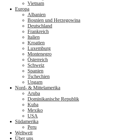
Vietnam
Europa
Albanien
Bosnien und Herzegowina
Deutschland
Frankreich
Italien
Kroatien
Luxemburg
Montenegro
Österreich
Schweiz
Spanien
Tschechien
Ungarn
Nord- & Mittelamerika
Aruba
Dominikanische Republik
Kuba
Mexiko
USA
Südamerika
Peru
Weltweit
Über uns