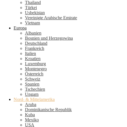
Thailand
Türkei
Usbekistan
Vereinigte Arabische Emirate
Vietnam
Europa
Albanien
Bosnien und Herzegowina
Deutschland
Frankreich
Italien
Kroatien
Luxemburg
Montenegro
Österreich
Schweiz
Spanien
Tschechien
Ungarn
Nord- & Mittelamerika
Aruba
Dominikanische Republik
Kuba
Mexiko
USA