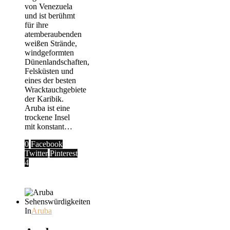
von Venezuela
und ist berühmt
für ihre
atemberaubenden
weißen Strände,
windgeformten
Dünenlandschaften,
Felsküsten und
eines der besten
Wracktauchgebiete
der Karibik.
Aruba ist eine
trockene Insel
mit konstant…
0
Facebook
Twitter
Pinterest
4
In
Aruba