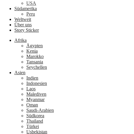
USA
Südamerika
Peru
Weltweit
Über uns
Story Sticker
Afrika
Ägypten
Kenia
Marokko
Tansania
Seychellen
Asien
Indien
Indonesien
Laos
Malediven
Myanmar
Oman
Saudi-Arabien
Südkorea
Thailand
Türkei
Usbekistan