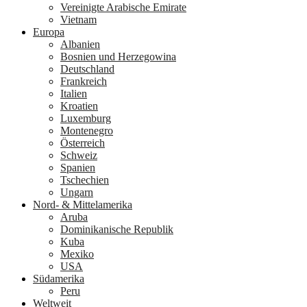
Vereinigte Arabische Emirate
Vietnam
Europa
Albanien
Bosnien und Herzegowina
Deutschland
Frankreich
Italien
Kroatien
Luxemburg
Montenegro
Österreich
Schweiz
Spanien
Tschechien
Ungarn
Nord- & Mittelamerika
Aruba
Dominikanische Republik
Kuba
Mexiko
USA
Südamerika
Peru
Weltweit