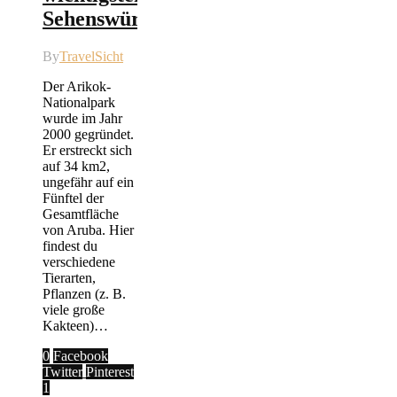
Sehenswürdigkeiten
By
TravelSicht
Der Arikok-
Nationalpark
wurde im Jahr
2000 gegründet.
Er erstreckt sich
auf 34 km2,
ungefähr auf ein
Fünftel der
Gesamtfläche
von Aruba. Hier
findest du
verschiedene
Tierarten,
Pflanzen (z. B.
viele große
Kakteen)…
0
Facebook
Twitter
Pinterest
1