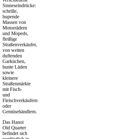
Sinneseindrücke:
schrille,
hupende
Massen von
Motorrädern
und Mopeds,
fleißige
Straßenverkäufer,
von weiten
duftenden
Garküchen,
bunte Läden
sowie
kleinere
Straßenmärkte
mit Fisch-
und
Fleischverkäufern
oder
Gemüsehändlern.
Das Hanoi
Old Quarter
befindet sich
nordöstlich in