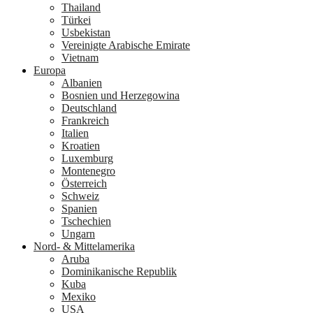
Thailand
Türkei
Usbekistan
Vereinigte Arabische Emirate
Vietnam
Europa
Albanien
Bosnien und Herzegowina
Deutschland
Frankreich
Italien
Kroatien
Luxemburg
Montenegro
Österreich
Schweiz
Spanien
Tschechien
Ungarn
Nord- & Mittelamerika
Aruba
Dominikanische Republik
Kuba
Mexiko
USA