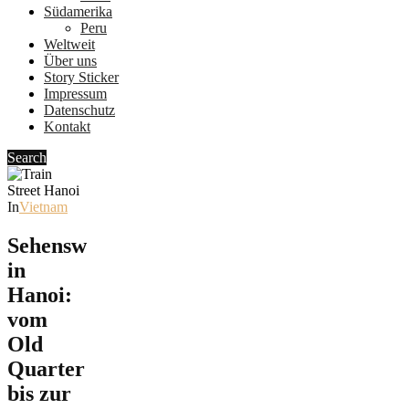
Südamerika
Peru
Weltweit
Über uns
Story Sticker
Impressum
Datenschutz
Kontakt
Search
In
Vietnam
Sehenswürdigkeiten
in
Hanoi:
vom
Old
Quarter
bis zur