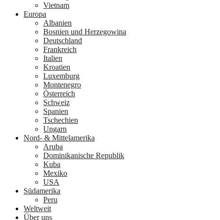
Vietnam
Europa
Albanien
Bosnien und Herzegowina
Deutschland
Frankreich
Italien
Kroatien
Luxemburg
Montenegro
Österreich
Schweiz
Spanien
Tschechien
Ungarn
Nord- & Mittelamerika
Aruba
Dominikanische Republik
Kuba
Mexiko
USA
Südamerika
Peru
Weltweit
Über uns