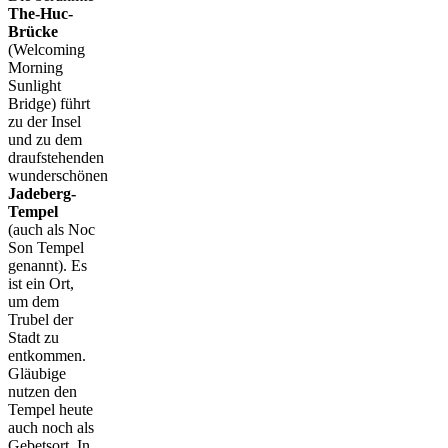
The-Huc-
Brücke
(Welcoming
Morning
Sunlight
Bridge) führt
zu der Insel
und zu dem
draufstehenden
wunderschönen
Jadeberg-
Tempel
(auch als Noc
Son Tempel
genannt). Es
ist ein Ort,
um dem
Trubel der
Stadt zu
entkommen.
Gläubige
nutzen den
Tempel heute
auch noch als
Gebetsort. In