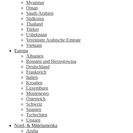
Myanmar
Oman
Saudi-Arabien
Südkorea
Thailand
Türkei
Usbekistan
Vereinigte Arabische Emirate
Vietnam
Europa
Albanien
Bosnien und Herzegowina
Deutschland
Frankreich
Italien
Kroatien
Luxemburg
Montenegro
Österreich
Schweiz
Spanien
Tschechien
Ungarn
Nord- & Mittelamerika
Aruba