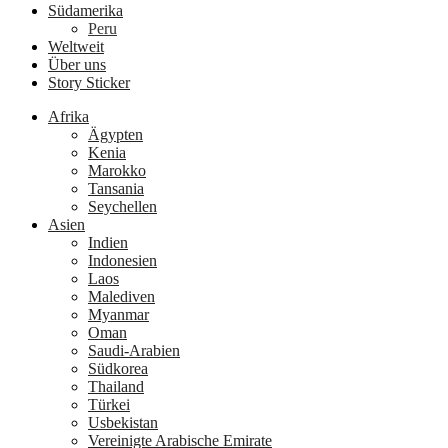
Südamerika
Peru
Weltweit
Über uns
Story Sticker
Afrika
Ägypten
Kenia
Marokko
Tansania
Seychellen
Asien
Indien
Indonesien
Laos
Malediven
Myanmar
Oman
Saudi-Arabien
Südkorea
Thailand
Türkei
Usbekistan
Vereinigte Arabische Emirate