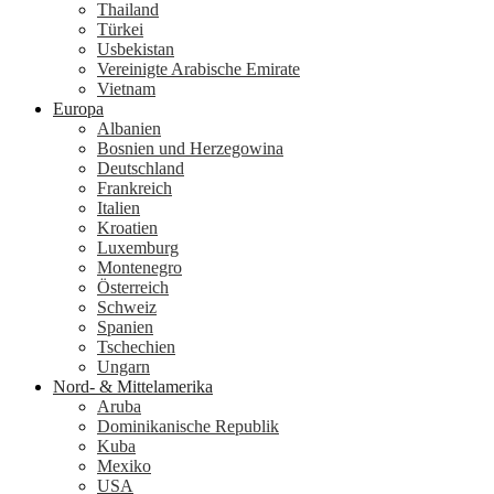
Thailand
Türkei
Usbekistan
Vereinigte Arabische Emirate
Vietnam
Europa
Albanien
Bosnien und Herzegowina
Deutschland
Frankreich
Italien
Kroatien
Luxemburg
Montenegro
Österreich
Schweiz
Spanien
Tschechien
Ungarn
Nord- & Mittelamerika
Aruba
Dominikanische Republik
Kuba
Mexiko
USA