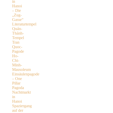
in
Hanoi
– Die
„Zug-
Gasse“
Literaturtempel
Quán-
Thánh-
Tempel
Tran
Quoc-
Pagode
Ho-
Chi-
Minh-
Mausoleum
Einsäulenpagode
– One
Pillar
Pagoda
Nachtmarkt
in
Hanoi
Spaziergang
auf der