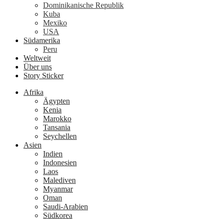
Dominikanische Republik
Kuba
Mexiko
USA
Südamerika
Peru
Weltweit
Über uns
Story Sticker
Afrika
Ägypten
Kenia
Marokko
Tansania
Seychellen
Asien
Indien
Indonesien
Laos
Malediven
Myanmar
Oman
Saudi-Arabien
Südkorea