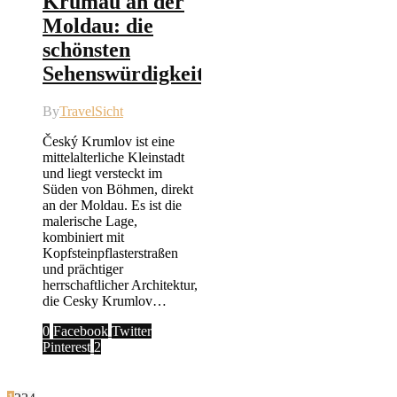
Krumau an der
Moldau: die
schönsten
Sehenswürdigkeiten
By
TravelSicht
Český Krumlov ist eine
mittelalterliche Kleinstadt
und liegt versteckt im
Süden von Böhmen, direkt
an der Moldau. Es ist die
malerische Lage,
kombiniert mit
Kopfsteinpflasterstraßen
und prächtiger
herrschaftlicher Architektur,
die Cesky Krumlov…
0
Facebook
Twitter
Pinterest
2