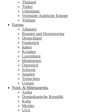
Thailand
Türkei
Usbekistan
Vereinigte Arabische Emirate
Vietnam
Europa
Albanien
Bosnien und Herzegowina
Deutschland
Frankreich
Italien
Kroatien
Luxemburg
Montenegro
Österreich
Schweiz
Spanien
Tschechien
Ungarn
Nord- & Mittelamerika
Aruba
Dominikanische Republik
Kuba
Mexiko
USA