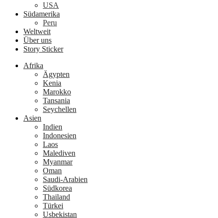
USA
Südamerika
Peru
Weltweit
Über uns
Story Sticker
Afrika
Ägypten
Kenia
Marokko
Tansania
Seychellen
Asien
Indien
Indonesien
Laos
Malediven
Myanmar
Oman
Saudi-Arabien
Südkorea
Thailand
Türkei
Usbekistan