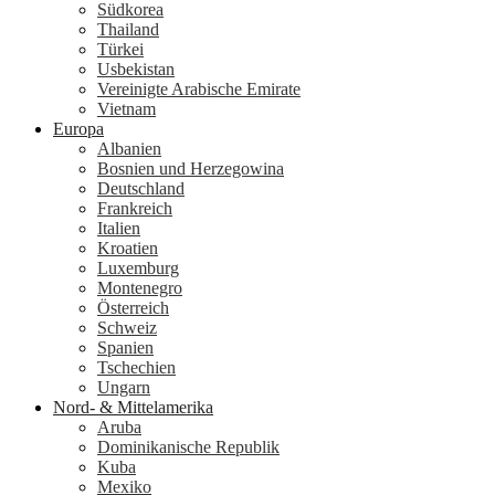
Südkorea
Thailand
Türkei
Usbekistan
Vereinigte Arabische Emirate
Vietnam
Europa
Albanien
Bosnien und Herzegowina
Deutschland
Frankreich
Italien
Kroatien
Luxemburg
Montenegro
Österreich
Schweiz
Spanien
Tschechien
Ungarn
Nord- & Mittelamerika
Aruba
Dominikanische Republik
Kuba
Mexiko