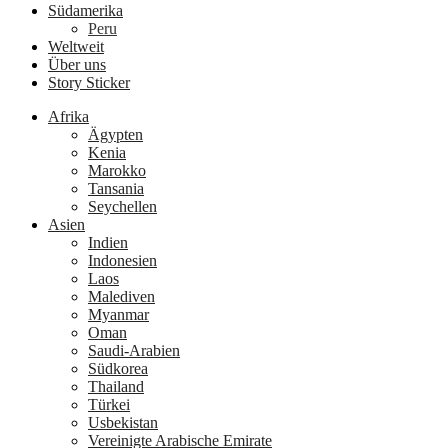
Südamerika
Peru
Weltweit
Über uns
Story Sticker
Afrika
Ägypten
Kenia
Marokko
Tansania
Seychellen
Asien
Indien
Indonesien
Laos
Malediven
Myanmar
Oman
Saudi-Arabien
Südkorea
Thailand
Türkei
Usbekistan
Vereinigte Arabische Emirate