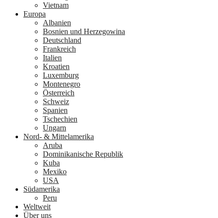
Vietnam
Europa
Albanien
Bosnien und Herzegowina
Deutschland
Frankreich
Italien
Kroatien
Luxemburg
Montenegro
Österreich
Schweiz
Spanien
Tschechien
Ungarn
Nord- & Mittelamerika
Aruba
Dominikanische Republik
Kuba
Mexiko
USA
Südamerika
Peru
Weltweit
Über uns