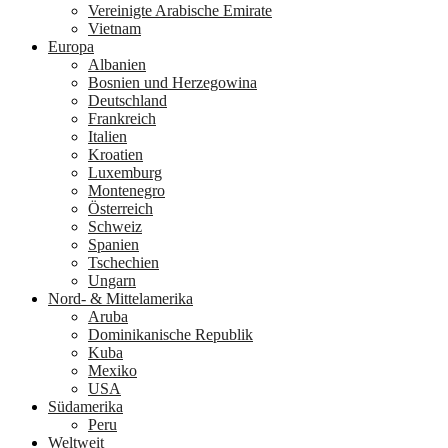
Vereinigte Arabische Emirate
Vietnam
Europa
Albanien
Bosnien und Herzegowina
Deutschland
Frankreich
Italien
Kroatien
Luxemburg
Montenegro
Österreich
Schweiz
Spanien
Tschechien
Ungarn
Nord- & Mittelamerika
Aruba
Dominikanische Republik
Kuba
Mexiko
USA
Südamerika
Peru
Weltweit