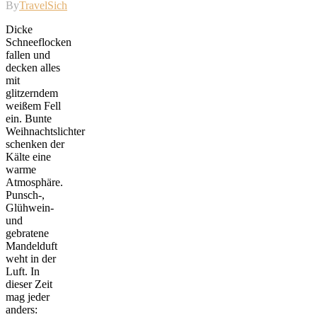
By
TravelSicht
Dicke
Schneeflocken
fallen und
decken alles
mit
glitzerndem
weißem Fell
ein. Bunte
Weihnachtslichter
schenken der
Kälte eine
warme
Atmosphäre.
Punsch-,
Glühwein-
und
gebratene
Mandelduft
weht in der
Luft. In
dieser Zeit
mag jeder
anders: