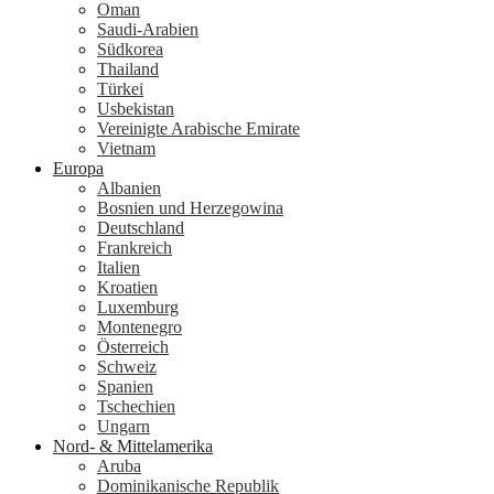
Oman
Saudi-Arabien
Südkorea
Thailand
Türkei
Usbekistan
Vereinigte Arabische Emirate
Vietnam
Europa
Albanien
Bosnien und Herzegowina
Deutschland
Frankreich
Italien
Kroatien
Luxemburg
Montenegro
Österreich
Schweiz
Spanien
Tschechien
Ungarn
Nord- & Mittelamerika
Aruba
Dominikanische Republik