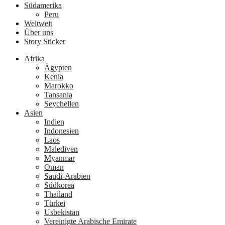
Südamerika
Peru
Weltweit
Über uns
Story Sticker
Afrika
Ägypten
Kenia
Marokko
Tansania
Seychellen
Asien
Indien
Indonesien
Laos
Malediven
Myanmar
Oman
Saudi-Arabien
Südkorea
Thailand
Türkei
Usbekistan
Vereinigte Arabische Emirate