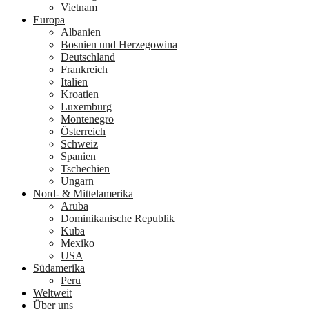
Vietnam
Europa
Albanien
Bosnien und Herzegowina
Deutschland
Frankreich
Italien
Kroatien
Luxemburg
Montenegro
Österreich
Schweiz
Spanien
Tschechien
Ungarn
Nord- & Mittelamerika
Aruba
Dominikanische Republik
Kuba
Mexiko
USA
Südamerika
Peru
Weltweit
Über uns