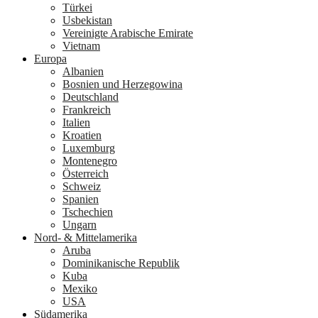
Türkei
Usbekistan
Vereinigte Arabische Emirate
Vietnam
Europa
Albanien
Bosnien und Herzegowina
Deutschland
Frankreich
Italien
Kroatien
Luxemburg
Montenegro
Österreich
Schweiz
Spanien
Tschechien
Ungarn
Nord- & Mittelamerika
Aruba
Dominikanische Republik
Kuba
Mexiko
USA
Südamerika