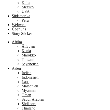
Kuba
Mexiko
USA
Südamerika
Peru
Weltweit
Über uns
Story Sticker
Afrika
Ägypten
Kenia
Marokko
Tansania
Seychellen
Asien
Indien
Indonesien
Laos
Malediven
Myanmar
Oman
Saudi-Arabien
Südkorea
Thailand