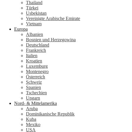
Thailand
Türkei
Usbekistan
Vereinigte Arabische Emirate
Vietnam
Europa
Albanien
Bosnien und Herzegowina
Deutschland
Frankreich
Italien
Kroatien
Luxemburg
Montenegro
Österreich
Schweiz
Spanien
Tschechien
Ungarn
Nord- & Mittelamerika
Aruba
Dominikanische Republik
Kuba
Mexiko
USA