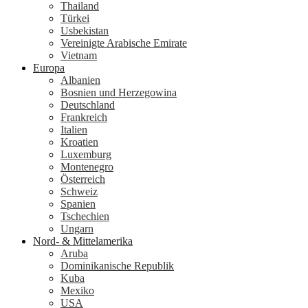
Thailand
Türkei
Usbekistan
Vereinigte Arabische Emirate
Vietnam
Europa
Albanien
Bosnien und Herzegowina
Deutschland
Frankreich
Italien
Kroatien
Luxemburg
Montenegro
Österreich
Schweiz
Spanien
Tschechien
Ungarn
Nord- & Mittelamerika
Aruba
Dominikanische Republik
Kuba
Mexiko
USA