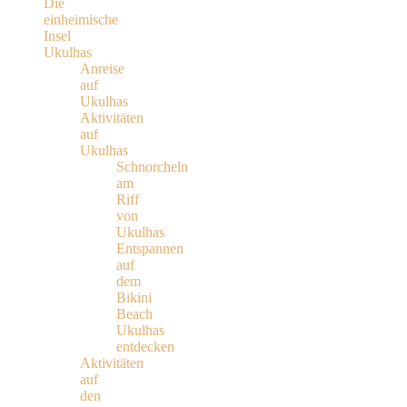
Die
einheimische
Insel
Ukulhas
Anreise
auf
Ukulhas
Aktivitäten
auf
Ukulhas
Schnorcheln
am
Riff
von
Ukulhas
Entspannen
auf
dem
Bikini
Beach
Ukulhas
entdecken
Aktivitäten
auf
den