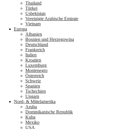
Thailand
Türkei
Usbekistan
Vereinigte Arabische Emirate
Vietnam
Europa
Albanien
Bosnien und Herzegowina
Deutschland
Frankreich
Italien
Kroatien
Luxemburg
Montenegro
Österreich
Schweiz
Spanien
Tschechien
Ungarn
Nord- & Mittelamerika
Aruba
Dominikanische Republik
Kuba
Mexiko
USA