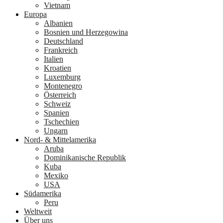
Vietnam
Europa
Albanien
Bosnien und Herzegowina
Deutschland
Frankreich
Italien
Kroatien
Luxemburg
Montenegro
Österreich
Schweiz
Spanien
Tschechien
Ungarn
Nord- & Mittelamerika
Aruba
Dominikanische Republik
Kuba
Mexiko
USA
Südamerika
Peru
Weltweit
Über uns