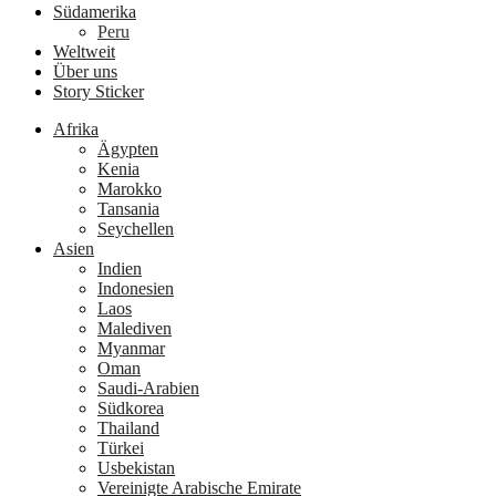
Südamerika
Peru
Weltweit
Über uns
Story Sticker
Afrika
Ägypten
Kenia
Marokko
Tansania
Seychellen
Asien
Indien
Indonesien
Laos
Malediven
Myanmar
Oman
Saudi-Arabien
Südkorea
Thailand
Türkei
Usbekistan
Vereinigte Arabische Emirate