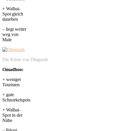
+ Walhai-
Spot gleich
daneben
– liegt weiter
weg von
Male
Die Küste von Dhigurah
Omadhoo:
+ weniger
Touristen
+ gute
Schnorkelspots
+ Walhai-
Spot in der
Nähe
– Bikini