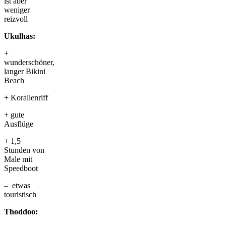
ist aber
weniger
reizvoll
Ukulhas:
+
wunderschöner,
langer Bikini
Beach
+ Korallenriff
+ gute
Ausflüge
+ 1,5
Stunden von
Male mit
Speedboot
– etwas
touristisch
Thoddoo: