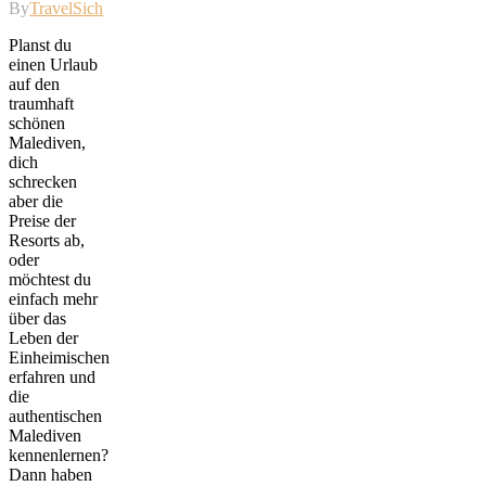
By
TravelSicht
Planst du
einen Urlaub
auf den
traumhaft
schönen
Malediven,
dich
schrecken
aber die
Preise der
Resorts ab,
oder
möchtest du
einfach mehr
über das
Leben der
Einheimischen
erfahren und
die
authentischen
Malediven
kennenlernen?
Dann haben