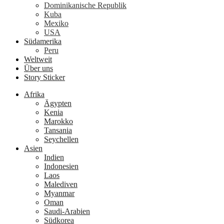
Dominikanische Republik
Kuba
Mexiko
USA
Südamerika
Peru
Weltweit
Über uns
Story Sticker
Afrika
Ägypten
Kenia
Marokko
Tansania
Seychellen
Asien
Indien
Indonesien
Laos
Malediven
Myanmar
Oman
Saudi-Arabien
Südkorea