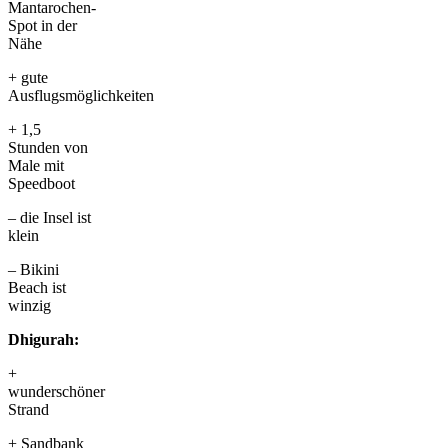
Mantarochen-
Spot in der
Nähe
+ gute
Ausflugsmöglichkeiten
+ 1,5
Stunden von
Male mit
Speedboot
– die Insel ist
klein
– Bikini
Beach ist
winzig
Dhigurah:
+
wunderschöner
Strand
+ Sandbank