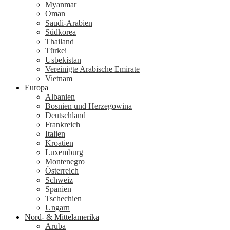
Myanmar
Oman
Saudi-Arabien
Südkorea
Thailand
Türkei
Usbekistan
Vereinigte Arabische Emirate
Vietnam
Europa
Albanien
Bosnien und Herzegowina
Deutschland
Frankreich
Italien
Kroatien
Luxemburg
Montenegro
Österreich
Schweiz
Spanien
Tschechien
Ungarn
Nord- & Mittelamerika
Aruba