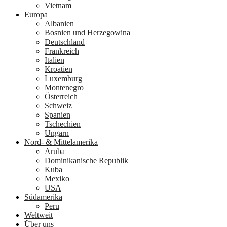
Vietnam
Europa
Albanien
Bosnien und Herzegowina
Deutschland
Frankreich
Italien
Kroatien
Luxemburg
Montenegro
Österreich
Schweiz
Spanien
Tschechien
Ungarn
Nord- & Mittelamerika
Aruba
Dominikanische Republik
Kuba
Mexiko
USA
Südamerika
Peru
Weltweit
Über uns