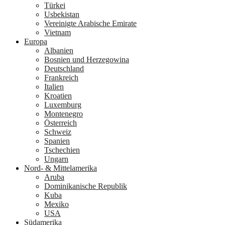
Türkei
Usbekistan
Vereinigte Arabische Emirate
Vietnam
Europa
Albanien
Bosnien und Herzegowina
Deutschland
Frankreich
Italien
Kroatien
Luxemburg
Montenegro
Österreich
Schweiz
Spanien
Tschechien
Ungarn
Nord- & Mittelamerika
Aruba
Dominikanische Republik
Kuba
Mexiko
USA
Südamerika