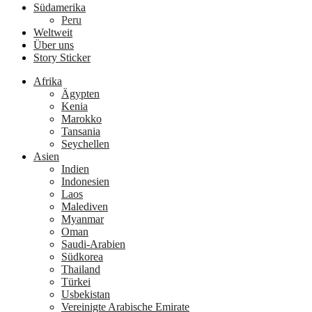
Südamerika
Peru
Weltweit
Über uns
Story Sticker
Afrika
Ägypten
Kenia
Marokko
Tansania
Seychellen
Asien
Indien
Indonesien
Laos
Malediven
Myanmar
Oman
Saudi-Arabien
Südkorea
Thailand
Türkei
Usbekistan
Vereinigte Arabische Emirate