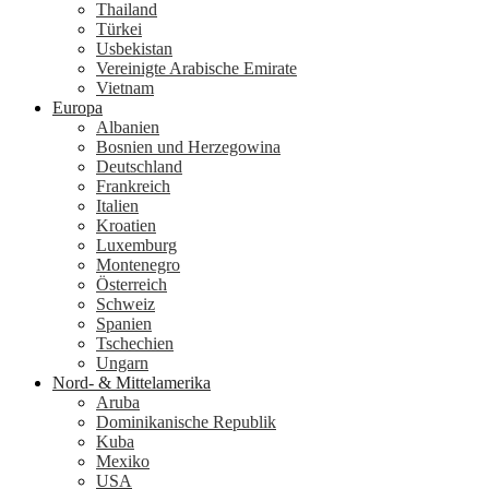
Thailand
Türkei
Usbekistan
Vereinigte Arabische Emirate
Vietnam
Europa
Albanien
Bosnien und Herzegowina
Deutschland
Frankreich
Italien
Kroatien
Luxemburg
Montenegro
Österreich
Schweiz
Spanien
Tschechien
Ungarn
Nord- & Mittelamerika
Aruba
Dominikanische Republik
Kuba
Mexiko
USA