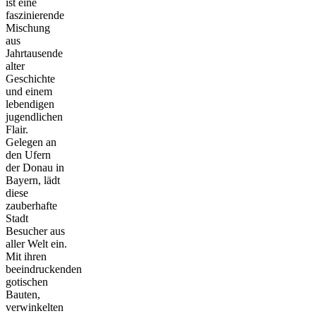
ist eine
faszinierende
Mischung
aus
Jahrtausende
alter
Geschichte
und einem
lebendigen
jugendlichen
Flair.
Gelegen an
den Ufern
der Donau in
Bayern, lädt
diese
zauberhafte
Stadt
Besucher aus
aller Welt ein.
Mit ihren
beeindruckenden
gotischen
Bauten,
verwinkelten