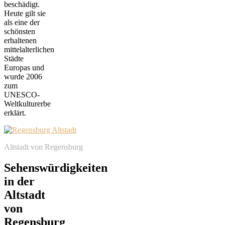
beschädigt.
Heute gilt sie
als eine der
schönsten
erhaltenen
mittelalterlichen
Städte
Europas und
wurde 2006
zum
UNESCO-
Weltkulturerbe
erklärt.
Altstadt von Regensburg
Sehenswürdigkeiten
in der
Altstadt
von
Regensburg