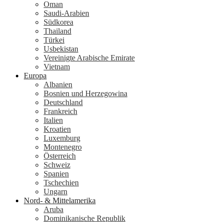
Oman
Saudi-Arabien
Südkorea
Thailand
Türkei
Usbekistan
Vereinigte Arabische Emirate
Vietnam
Europa
Albanien
Bosnien und Herzegowina
Deutschland
Frankreich
Italien
Kroatien
Luxemburg
Montenegro
Österreich
Schweiz
Spanien
Tschechien
Ungarn
Nord- & Mittelamerika
Aruba
Dominikanische Republik