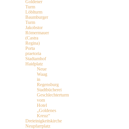
Goldener
Turm
Löblturm
Baumburger
Turm
Jakobstor
Römermauer
(Castra
Regina)
Porta
praetoria
Stadtamhof
Haidplatz
Neue
Waag
in
Regensburg
Stadtbücherei
Geschlechterturm
vom
Hotel
„Goldenes
Kreuz“
Dreieinigkeitskirche
Neupfarrplatz