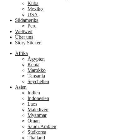
Kuba
Mexiko
USA
Südamerika
Peru
Weltweit
Über uns
Story Sticker
Afrika
Ägypten
Kenia
Marokko
Tansania
Seychellen
Asien
Indien
Indonesien
Laos
Malediven
Myanmar
Oman
Saudi-Arabien
Südkorea
Thailand