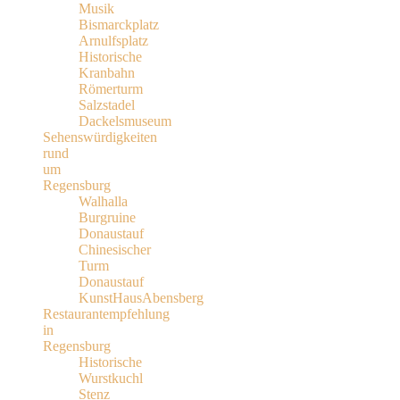
Musik
Bismarckplatz
Arnulfsplatz
Historische
Kranbahn
Römerturm
Salzstadel
Dackelsmuseum
Sehenswürdigkeiten
rund
um
Regensburg
Walhalla
Burgruine
Donaustauf
Chinesischer
Turm
Donaustauf
KunstHausAbensberg
Restaurantempfehlung
in
Regensburg
Historische
Wurstkuchl
Stenz