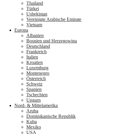
Thailand
Türkei
Usbekistan
Vereinigte Arabische Emirate
Vietnam
Europa
Albanien
Bosnien und Herzegowina
Deutschland
Frankreich
Italien
Kroatien
Luxemburg
Montenegro
Österreich
Schweiz
Spanien
Tschechien
Ungarn
Nord- & Mittelamerika
Aruba
Dominikanische Republik
Kuba
Mexiko
USA