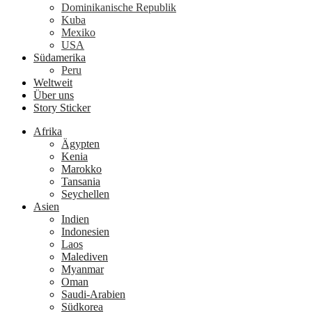
Dominikanische Republik
Kuba
Mexiko
USA
Südamerika
Peru
Weltweit
Über uns
Story Sticker
Afrika
Ägypten
Kenia
Marokko
Tansania
Seychellen
Asien
Indien
Indonesien
Laos
Malediven
Myanmar
Oman
Saudi-Arabien
Südkorea