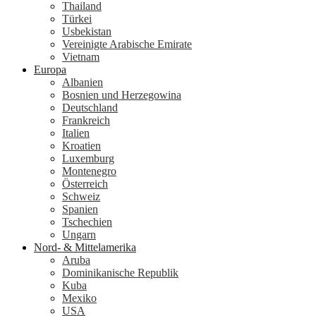
Thailand
Türkei
Usbekistan
Vereinigte Arabische Emirate
Vietnam
Europa
Albanien
Bosnien und Herzegowina
Deutschland
Frankreich
Italien
Kroatien
Luxemburg
Montenegro
Österreich
Schweiz
Spanien
Tschechien
Ungarn
Nord- & Mittelamerika
Aruba
Dominikanische Republik
Kuba
Mexiko
USA