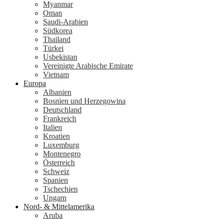
Myanmar
Oman
Saudi-Arabien
Südkorea
Thailand
Türkei
Usbekistan
Vereinigte Arabische Emirate
Vietnam
Europa
Albanien
Bosnien und Herzegowina
Deutschland
Frankreich
Italien
Kroatien
Luxemburg
Montenegro
Österreich
Schweiz
Spanien
Tschechien
Ungarn
Nord- & Mittelamerika
Aruba