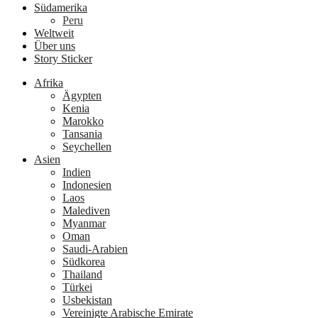
Südamerika
Peru
Weltweit
Über uns
Story Sticker
Afrika
Ägypten
Kenia
Marokko
Tansania
Seychellen
Asien
Indien
Indonesien
Laos
Malediven
Myanmar
Oman
Saudi-Arabien
Südkorea
Thailand
Türkei
Usbekistan
Vereinigte Arabische Emirate