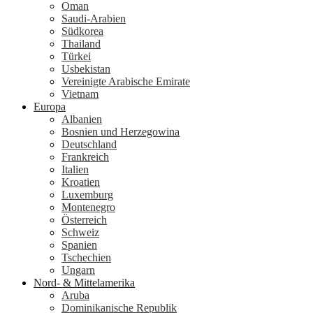
Oman
Saudi-Arabien
Südkorea
Thailand
Türkei
Usbekistan
Vereinigte Arabische Emirate
Vietnam
Europa
Albanien
Bosnien und Herzegowina
Deutschland
Frankreich
Italien
Kroatien
Luxemburg
Montenegro
Österreich
Schweiz
Spanien
Tschechien
Ungarn
Nord- & Mittelamerika
Aruba
Dominikanische Republik