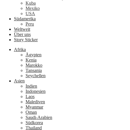
Kuba
Mexiko
USA
Südamerika
Peru
Weltweit
Über uns
Story Sticker
Afrika
Ägypten
Kenia
Marokko
Tansania
Seychellen
Asien
Indien
Indonesien
Laos
Malediven
Myanmar
Oman
Saudi-Arabien
Südkorea
Thailand