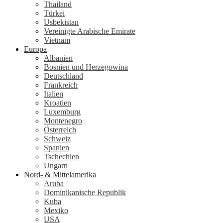
Thailand
Türkei
Usbekistan
Vereinigte Arabische Emirate
Vietnam
Europa
Albanien
Bosnien und Herzegowina
Deutschland
Frankreich
Italien
Kroatien
Luxemburg
Montenegro
Österreich
Schweiz
Spanien
Tschechien
Ungarn
Nord- & Mittelamerika
Aruba
Dominikanische Republik
Kuba
Mexiko
USA