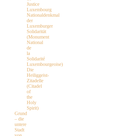
Justice
Luxembourg
Nationaldenkmal
der
Luxemburger
Solidarität
(Monument
National
de
la
Solidarité
Luxembourgeoise)
Die
Heiliggeist-
Zitadelle
(Citadel
of
the
Holy
Spirit)
Grund
– die
untere
Stadt
von