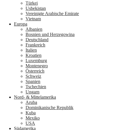
Türkei
Usbekistan
Vereinigte Arabische Emirate
Vietnam
Europa
Albanien
Bosnien und Herzegowina
Deutschland
Frankreich
Italien
Kroatien
Luxemburg
Montenegro
Österreich
Schweiz
Spanien
Tschechien
Ungarn
Nord- & Mittelamerika
Aruba
Dominikanische Republik
Kuba
Mexiko
USA
Südamerika