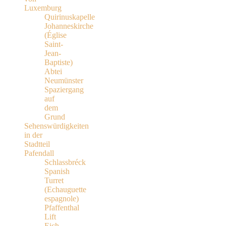
Luxemburg
Quirinuskapelle
Johanneskirche
(Église
Saint-
Jean-
Baptiste)
Abtei
Neumünster
Spaziergang
auf
dem
Grund
Sehenswürdigkeiten
in der
Stadtteil
Pafendall
Schlassbréck
Spanish
Turret
(Echauguette
espagnole)
Pfaffenthal
Lift
Eich