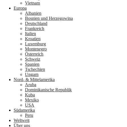
Vietnam
Europa
Albanien
Bosnien und Herzegowina
Deutschland
Frankreich
Italien
Kroatien
Luxemburg
Montenegro
Österreich
Schweiz
Spanien
Tschechien
Ungarn
Nord- & Mittelamerika
Aruba
Dominikanische Republik
Kuba
Mexiko
USA
Südamerika
Peru
Weltweit
Über uns