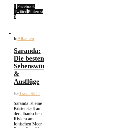
1
Facebook
Twitter
Pinterest
0
In
Albanien
Saranda:
Die besten
Sehenswürdigkeiten
&
Ausflüge
By
TravelSicht
Saranda ist eine
Küstenstadt an
der albanischen
Riviera am
Ionischen Meer.