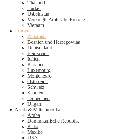
Thailand
Türkei
Usbekistan
Vereinigte Arabische Emirate
Vietnam
Europa
Albanien
Bosnien und Herzegowina
Deutschland
Frankreich
Italien
Kroatien
Luxemburg
Montenegro
Österreich
Schweiz
Spanien
Tschechien
Ungarn
Nord- & Mittelamerika
Aruba
Dominikanische Republik
Kuba
Mexiko
USA