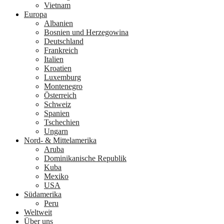
Vietnam
Europa
Albanien
Bosnien und Herzegowina
Deutschland
Frankreich
Italien
Kroatien
Luxemburg
Montenegro
Österreich
Schweiz
Spanien
Tschechien
Ungarn
Nord- & Mittelamerika
Aruba
Dominikanische Republik
Kuba
Mexiko
USA
Südamerika
Peru
Weltweit
Über uns