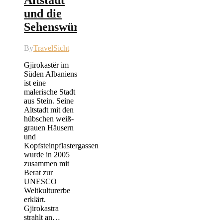
Altstadt
und die
Sehenswürdigkeiten
By
TravelSicht
Gjirokastër im
Süden Albaniens
ist eine
malerische Stadt
aus Stein. Seine
Altstadt mit den
hübschen weiß-
grauen Häusern
und
Kopfsteinpflastergassen
wurde in 2005
zusammen mit
Berat zur
UNESCO
Weltkulturerbe
erklärt.
Gjirokastra
strahlt an…