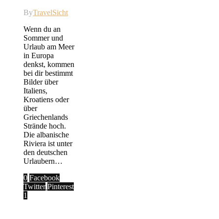
By
TravelSicht
Wenn du an
Sommer und
Urlaub am Meer
in Europa
denkst, kommen
bei dir bestimmt
Bilder über
Italiens,
Kroatiens oder
über
Griechenlands
Strände hoch.
Die albanische
Riviera ist unter
den deutschen
Urlaubern…
0
Facebook
Twitter
Pinterest
1