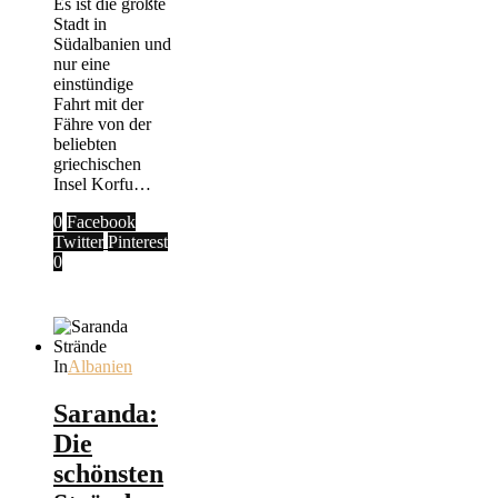
Es ist die größte
Stadt in
Südalbanien und
nur eine
einstündige
Fahrt mit der
Fähre von der
beliebten
griechischen
Insel Korfu…
0
Facebook
Twitter
Pinterest
0
In
Albanien
Saranda:
Die
schönsten