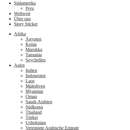
Südamerika
Peru
Weltweit
Über uns
Story Sticker
Afrika
Ägypten
Kenia
Marokko
Tansania
Seychellen
Asien
Indien
Indonesien
Laos
Malediven
Myanmar
Oman
Saudi-Arabien
Südkorea
Thailand
Türkei
Usbekistan
Vereinigte Arabische Emirate