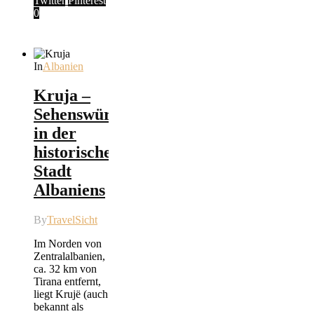
Twitter
Pinterest
0
In
Albanien
Kruja –
Sehenswürdigkeiten
in der
historischen
Stadt
Albaniens
By
TravelSicht
Im Norden von
Zentralalbanien,
ca. 32 km von
Tirana entfernt,
liegt Krujë (auch
bekannt als