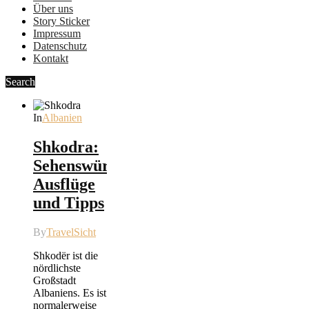
Über uns
Story Sticker
Impressum
Datenschutz
Kontakt
Search
In
Albanien
Shkodra:
Sehenswürdigkeiten,
Ausflüge
und Tipps
By
TravelSicht
Shkodër ist die
nördlichste
Großstadt
Albaniens. Es ist
normalerweise