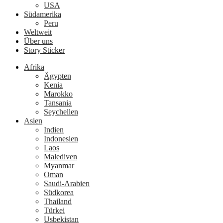
USA
Südamerika
Peru
Weltweit
Über uns
Story Sticker
Afrika
Ägypten
Kenia
Marokko
Tansania
Seychellen
Asien
Indien
Indonesien
Laos
Malediven
Myanmar
Oman
Saudi-Arabien
Südkorea
Thailand
Türkei
Usbekistan