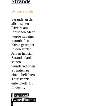
Strände
By
TravelSicht
Saranda an der
albanischen
Riviera am
Ionischen Meer
wurde mit einer
traumhaften
Küste gesegnet.
In den letzten
Jahren hat sich
Saranda dank
seinen
wunderschönen
Stränden zu
einem beliebten
Touristenziel
entwickelt. Du
findest…
1
Facebook
Twitter
Pinterest
0