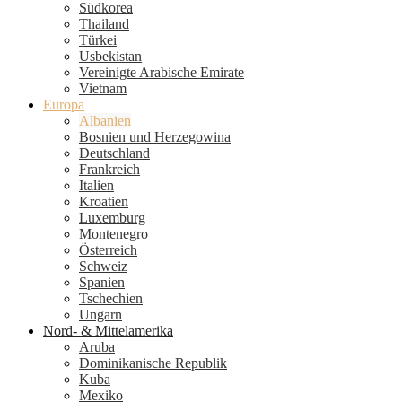
Südkorea
Thailand
Türkei
Usbekistan
Vereinigte Arabische Emirate
Vietnam
Europa
Albanien
Bosnien und Herzegowina
Deutschland
Frankreich
Italien
Kroatien
Luxemburg
Montenegro
Österreich
Schweiz
Spanien
Tschechien
Ungarn
Nord- & Mittelamerika
Aruba
Dominikanische Republik
Kuba
Mexiko