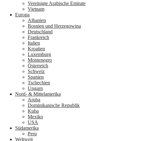
Vereinigte Arabische Emirate
Vietnam
Europa
Albanien
Bosnien und Herzegowina
Deutschland
Frankreich
Italien
Kroatien
Luxemburg
Montenegro
Österreich
Schweiz
Spanien
Tschechien
Ungarn
Nord- & Mittelamerika
Aruba
Dominikanische Republik
Kuba
Mexiko
USA
Südamerika
Peru
Weltweit