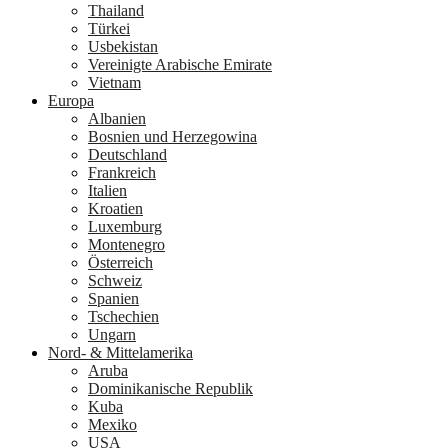
Thailand
Türkei
Usbekistan
Vereinigte Arabische Emirate
Vietnam
Europa
Albanien
Bosnien und Herzegowina
Deutschland
Frankreich
Italien
Kroatien
Luxemburg
Montenegro
Österreich
Schweiz
Spanien
Tschechien
Ungarn
Nord- & Mittelamerika
Aruba
Dominikanische Republik
Kuba
Mexiko
USA