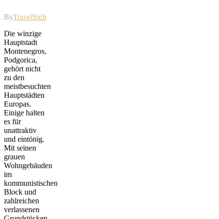
By
TravelSicht
Die winzige
Hauptstadt
Montenegros,
Podgorica,
gehört nicht
zu den
meistbesuchten
Hauptstädten
Europas.
Einige halten
es für
unattraktiv
und eintönig.
Mit seinen
grauen
Wohngebäuden
im
kommunistischen
Block und
zahlreichen
verlassenen
Grundstücken