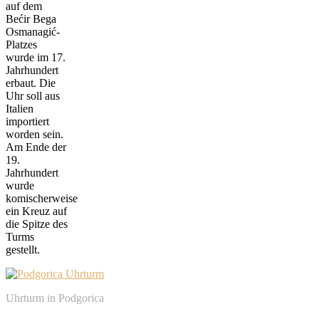
auf dem
Bećir Bega
Osmanagić-
Platzes
wurde im 17.
Jahrhundert
erbaut. Die
Uhr soll aus
Italien
importiert
worden sein.
Am Ende der
19.
Jahrhundert
wurde
komischerweise
ein Kreuz auf
die Spitze des
Turms
gestellt.
Uhrturm in Podgorica