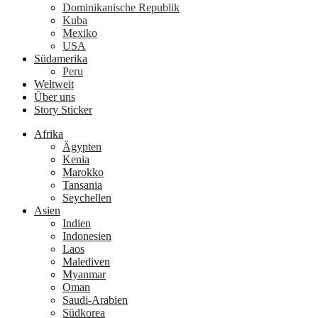
Dominikanische Republik
Kuba
Mexiko
USA
Südamerika
Peru
Weltweit
Über uns
Story Sticker
Afrika
Ägypten
Kenia
Marokko
Tansania
Seychellen
Asien
Indien
Indonesien
Laos
Malediven
Myanmar
Oman
Saudi-Arabien
Südkorea