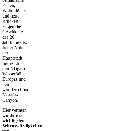
osmanische
Zeiten,
Wohnblöcke
und neue
Brücken
zeigen die
Geschichte
des 20.
Jahrhunderts.
In der Nähe
der
Hauptstadt
findest du
den Niagara
Wasserfall
Europas und
den
wunderschönen
Morača-
Canyon.
Hier verraten
wir dir
die
wichtigsten
Sehenswürdigkeiten