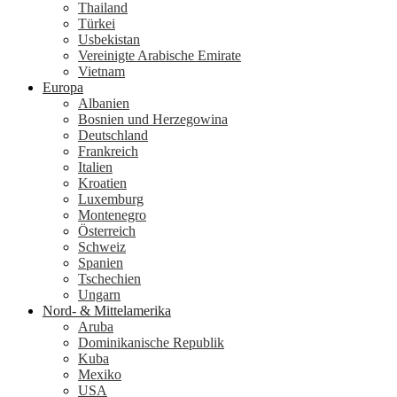
Thailand
Türkei
Usbekistan
Vereinigte Arabische Emirate
Vietnam
Europa
Albanien
Bosnien und Herzegowina
Deutschland
Frankreich
Italien
Kroatien
Luxemburg
Montenegro
Österreich
Schweiz
Spanien
Tschechien
Ungarn
Nord- & Mittelamerika
Aruba
Dominikanische Republik
Kuba
Mexiko
USA