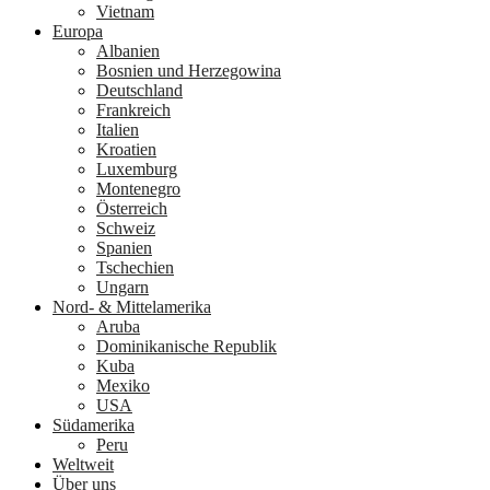
Vietnam
Europa
Albanien
Bosnien und Herzegowina
Deutschland
Frankreich
Italien
Kroatien
Luxemburg
Montenegro
Österreich
Schweiz
Spanien
Tschechien
Ungarn
Nord- & Mittelamerika
Aruba
Dominikanische Republik
Kuba
Mexiko
USA
Südamerika
Peru
Weltweit
Über uns