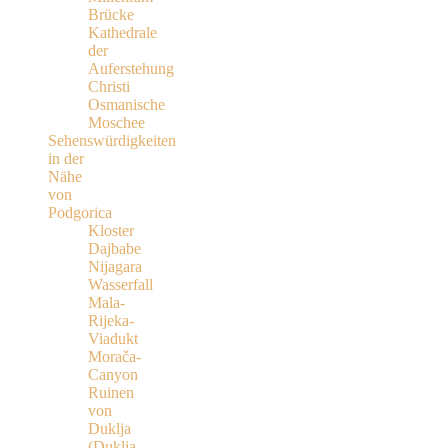
Brücke
Kathedrale
der
Auferstehung
Christi
Osmanische
Moschee
Sehenswürdigkeiten
in der
Nähe
von
Podgorica
Kloster
Dajbabe
Nijagara
Wasserfall
Mala-
Rijeka-
Viadukt
Morača-
Canyon
Ruinen
von
Duklja
(Duklja