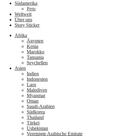
Südamerika
Peru
Weltweit
Über uns
Story Sticker
Afrika
Ägypten
Kenia
Marokko
Tansania
Seychellen
Asien
Indien
Indonesien
Laos
Malediven
Myanmar
Oman
Saudi-Arabien
Südkorea
Thailand
Türkei
Usbekistan
Vereinigte Arabische Emirate