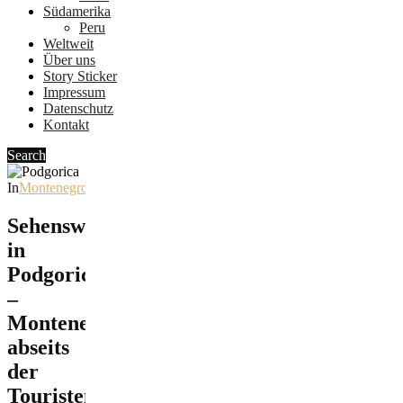
Südamerika
Peru
Weltweit
Über uns
Story Sticker
Impressum
Datenschutz
Kontakt
Search
In
Montenegro
Sehenswürdigkeiten
in
Podgorica
–
Montenegro
abseits
der
Touristenpfaden