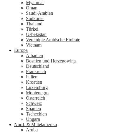
Myanmar
Oman
Saudi-Arabien
Südkorea
Thailand
Türkei
Usbekistan
Vereinigte Arabische Emirate
Vietnam
Europa
Albanien
Bosnien und Herzegowina
Deutschland
Frankreich
Italien
Kroatien
Luxemburg
Montenegro
Österreich
Schweiz
Spanien
Tschechien
Ungarn
Nord- & Mittelamerika
Aruba