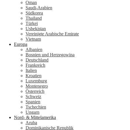
Oman
Saudi-Arabien
Südkorea
Thailand
Türkei
Usbekistan
Vereinigte Arabische Emirate
Vietnam
Europa
Albanien
Bosnien und Herzegowina
Deutschland
Frankreich
Italien
Kroatien
Luxemburg
Montenegro
Österreich
Schweiz
Spanien
Tschechien
Ungarn
Nord- & Mittelamerika
Aruba
Dominikanische Republik