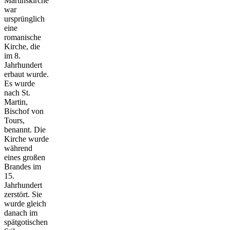
Martinskirche
war
ursprünglich
eine
romanische
Kirche, die
im 8.
Jahrhundert
erbaut wurde.
Es wurde
nach St.
Martin,
Bischof von
Tours,
benannt. Die
Kirche wurde
während
eines großen
Brandes im
15.
Jahrhundert
zerstört. Sie
wurde gleich
danach im
spätgotischen