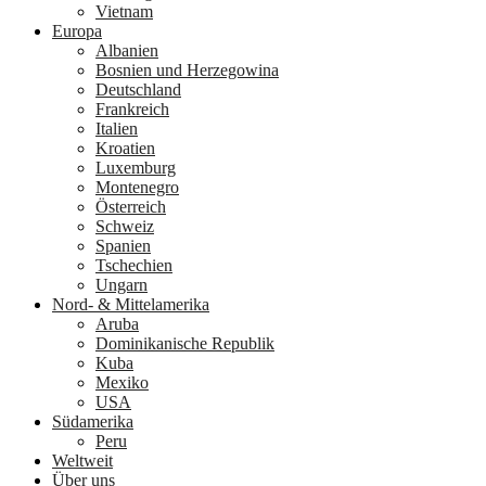
Vietnam
Europa
Albanien
Bosnien und Herzegowina
Deutschland
Frankreich
Italien
Kroatien
Luxemburg
Montenegro
Österreich
Schweiz
Spanien
Tschechien
Ungarn
Nord- & Mittelamerika
Aruba
Dominikanische Republik
Kuba
Mexiko
USA
Südamerika
Peru
Weltweit
Über uns