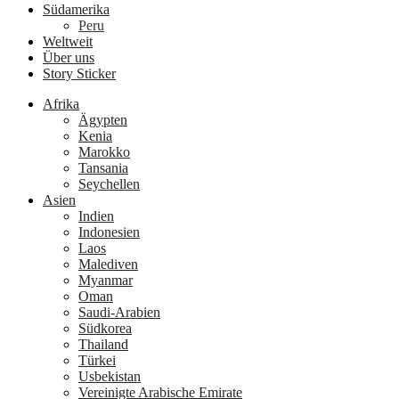
Südamerika
Peru
Weltweit
Über uns
Story Sticker
Afrika
Ägypten
Kenia
Marokko
Tansania
Seychellen
Asien
Indien
Indonesien
Laos
Malediven
Myanmar
Oman
Saudi-Arabien
Südkorea
Thailand
Türkei
Usbekistan
Vereinigte Arabische Emirate