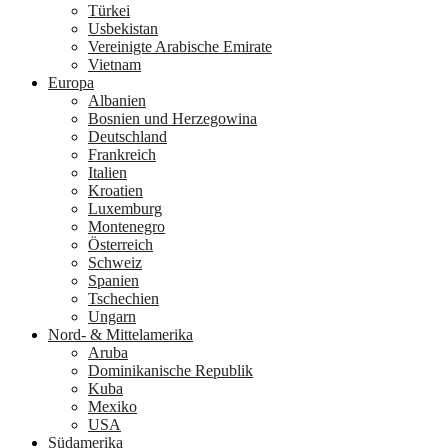
Türkei
Usbekistan
Vereinigte Arabische Emirate
Vietnam
Europa
Albanien
Bosnien und Herzegowina
Deutschland
Frankreich
Italien
Kroatien
Luxemburg
Montenegro
Österreich
Schweiz
Spanien
Tschechien
Ungarn
Nord- & Mittelamerika
Aruba
Dominikanische Republik
Kuba
Mexiko
USA
Südamerika