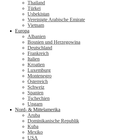
Thailand
Türkei
Usbekistan
Vereinigte Arabische Emirate
Vietnam
Europa
Albanien
Bosnien und Herzegowina
Deutschland
Frankreich
Italien
Kroatien
Luxemburg
Montenegro
Österreich
Schweiz
Spanien
Tschechien
Ungarn
Nord- & Mittelamerika
Aruba
Dominikanische Republik
Kuba
Mexiko
USA