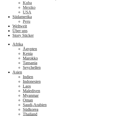
Kuba
Mexiko
USA
Südamerika
Peru
Weltweit
Über uns
Story Sticker
Afrika
Ägypten
Kenia
Marokko
Tansania
Seychellen
Asien
Indien
Indonesien
Laos
Malediven
Myanmar
Oman
Saudi-Arabien
Südkorea
Thailand